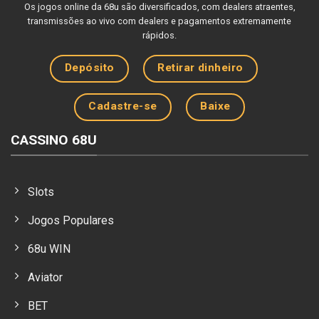
Os jogos online da 68u são diversificados, com dealers atraentes,
transmissões ao vivo com dealers e pagamentos extremamente
rápidos.
Depósito
Retirar dinheiro
Cadastre-se
Baixe
CASSINO 68U
Slots
Jogos Populares
68u WIN
Aviator
BET