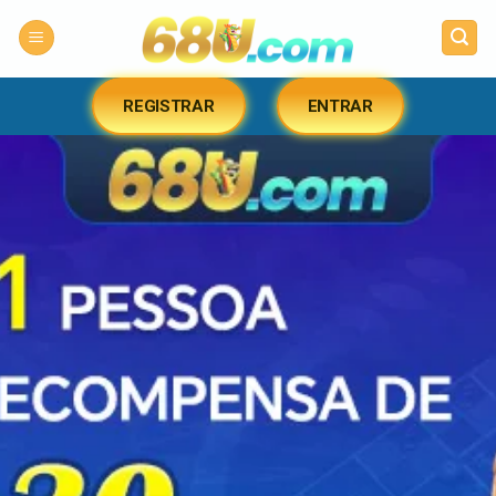
Skip
to
content
REGISTRAR
ENTRAR