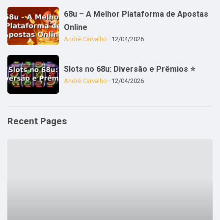
68u
68u – A Melhor Plataforma de Apostas
–
Online
A
André Carvalho
·
12/04/2026
Melhor
Plataforma
Slots
Slots no 68u: Diversão e Prêmios ⭐
de
no
André Carvalho
·
12/04/2026
Apostas
68u:
Online
Diversão
e
Prêmios
Recent Pages
⭐
68u
–
FAQ:
Perguntas
Frequentes
Respondidas