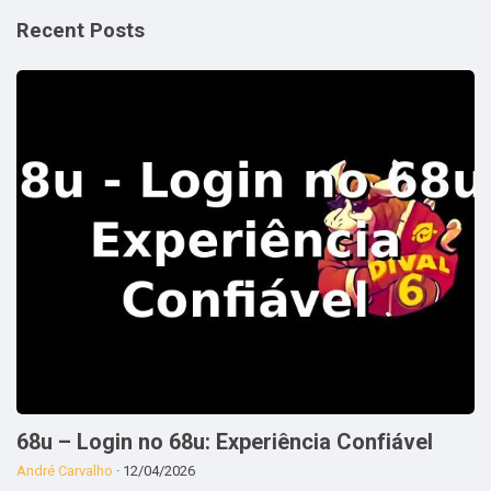
Recent Posts
68u
–
Login
no
68u:
Experiência
Confiável
68u – Login no 68u: Experiência Confiável
André Carvalho
·
12/04/2026