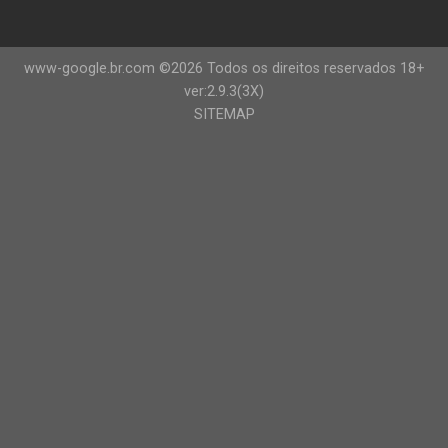
www-google.br.com ©2026 Todos os direitos reservados 18+
ver:2.9.3(3X)
SITEMAP